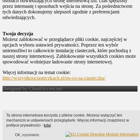
osobach odwiedzających stronę internetową tzn. czas spędzony
przez internautę i sposobach wejścia na stronę. Za pośrednictwem
tych danych dokonujemy ulepszeń zgodnie z preferencjami
odwiedzających.
Twoja decyzja
Możesz zablokować w przeglądarce pliki cookie, najczęściej w
opcjach wyboru ustawień prywatności. Poprzez ten wybór
uniemożliwi to całkowicie instalację ciasteczek, które pochodzą z
naszej strony internetowej. Zablokowanie wszystkich cookies może
spowodować wolniejsze ładowanie strony internetowej.
Więcej informacji na temat cookie:
http://wszystkoociasteczkach.pl/po-co-sa-ciasteczka/
Designed by CloudAccess.net
Ta strona internetowa korzysta z plików cookie. Możesz wyłączyć ten
mechanizm w ustawieniach przeglądarki. Więcej informacji znajdziesz w
polityce prywatności -
tutaj
.
OK, rozumiem.