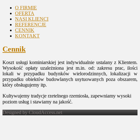
O FIRMIE
OFERTA
NASI KLIENCI
REFERENCJE
CENNIK
KONTAKT
Cennik
Koszt usługi kominiarskiej jest indywidualnie ustalany z Klientem.
Wysokość opłaty uzależniona jest m.in. od: zakresu prac, ilości
lokali w przypadku budynków wielorodzinnych, lokalizacji w
przypadku obiektów budowlanych usytuowanych poza obszarem,
który obsługujemy itp.
Kultywujemy tradycje rzetelnego rzemiosła,
zapewniamy wysoki
poziom usług i stawiamy na jakość.
Designed by CloudAccess.net