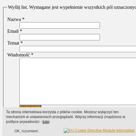
Wyślij list. Wymagane jest wypełnienie wszystkich pól oznaczony
Nazwa
*
Email
*
Temat
*
Wiadomość
*
Wyślij list
Ta strona internetowa korzysta z plików cookie. Możesz wyłączyć ten
mechanizm w ustawieniach przeglądarki. Więcej informacji znajdziesz w
polityce prywatności -
tutaj
.
Designed by CloudAccess.net
OK, rozumiem.